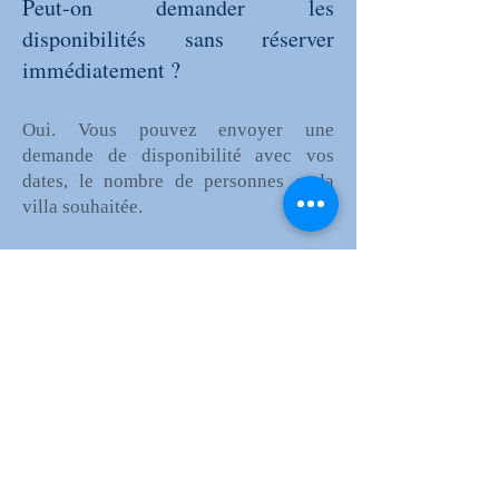
Peut-on demander les
disponibilités sans réserver
immédiatement ?
Oui. Vous pouvez envoyer une
demande de disponibilité avec vos
dates, le nombre de personnes et la
villa souhaitée.
Quelles informations faut-il
envoyer pour une demande ?
Indiquez simplement :
vos dates
le nombre de personnes
la villa souhaitée
si vous venez pour Les Grands Buffets
si vous souhaitez visiter le Museum
Spiktri